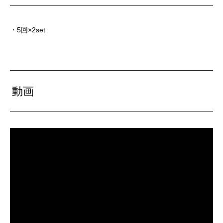
・5回×2set
動画