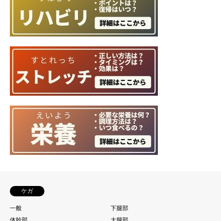
ケガ
一般
下腿部
体幹部
大腿部