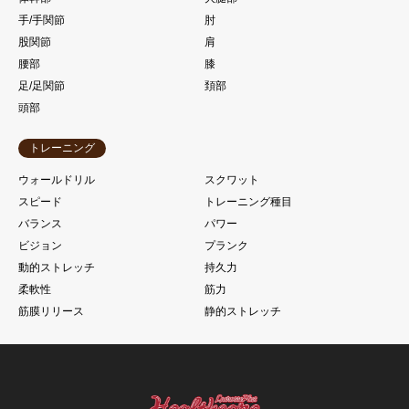
手/手関節
肘
股関節
肩
腰部
膝
足/足関節
頚部
頭部
トレーニング
ウォールドリル
スクワット
スピード
トレーニング種目
バランス
パワー
ビジョン
プランク
動的ストレッチ
持久力
柔軟性
筋力
筋膜リリース
静的ストレッチ