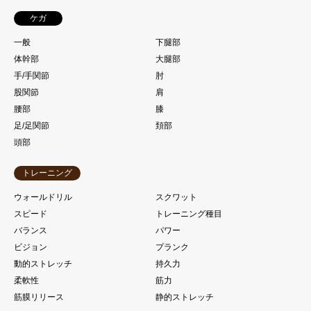
ケガ
一般
下腿部
体幹部
大腿部
手/手関節
肘
股関節
肩
腰部
膝
足/足関節
頚部
頭部
トレーニング
ウォールドリル
スクワット
スピード
トレーニング種目
バランス
パワー
ビジョン
プランク
動的ストレッチ
持久力
柔軟性
筋力
筋膜リリース
静的ストレッチ