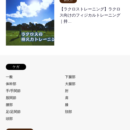
持久力
【ラクロストレーニング】ラクロ
ス向けのフィジカルトレーニング
｜持…
ケガ
一般
下腿部
体幹部
大腿部
手/手関節
肘
股関節
肩
腰部
膝
足/足関節
頚部
頭部