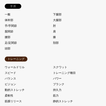
ケガ
一般
下腿部
体幹部
大腿部
手/手関節
肘
股関節
肩
腰部
膝
足/足関節
頚部
頭部
トレーニング
ウォールドリル
スクワット
スピード
トレーニング種目
バランス
パワー
ビジョン
プランク
動的ストレッチ
持久力
柔軟性
筋力
筋膜リリース
静的ストレッチ