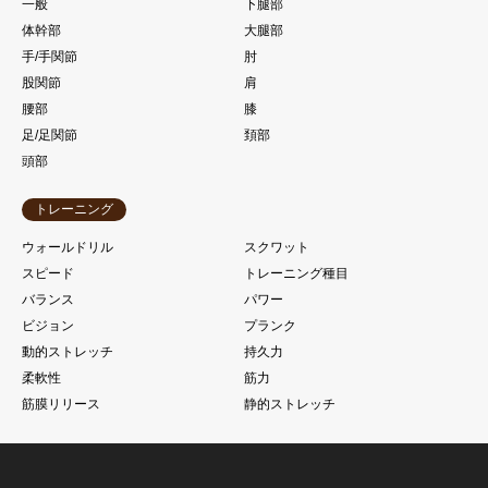
一般
下腿部
体幹部
大腿部
手/手関節
肘
股関節
肩
腰部
膝
足/足関節
頚部
頭部
トレーニング
ウォールドリル
スクワット
スピード
トレーニング種目
バランス
パワー
ビジョン
プランク
動的ストレッチ
持久力
柔軟性
筋力
筋膜リリース
静的ストレッチ