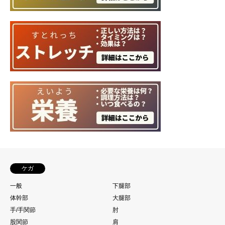
ケガ
一般
下腿部
体幹部
大腿部
手/手関節
肘
股関節
肩