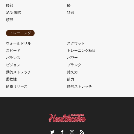
腰部
膝
足/足関節
頚部
頭部
トレーニング
ウォールドリル
スクワット
スピード
トレーニング種目
バランス
パワー
ビジョン
プランク
動的ストレッチ
持久力
柔軟性
筋力
筋膜リリース
静的ストレッチ
Twitter
Facebook
Instagram
RSS