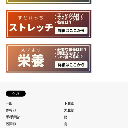
ケガ
一般
下腿部
体幹部
大腿部
手/手関節
肘
股関節
肩