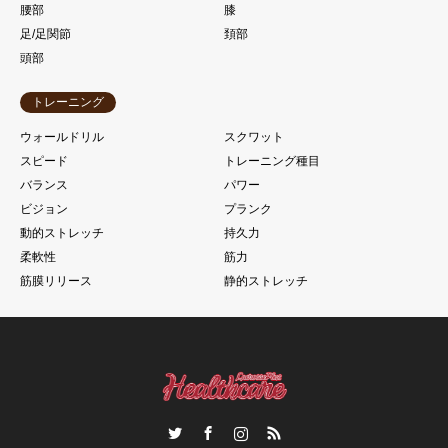
腰部
膝
足/足関節
頚部
頭部
トレーニング
ウォールドリル
スクワット
スピード
トレーニング種目
バランス
パワー
ビジョン
プランク
動的ストレッチ
持久力
柔軟性
筋力
筋膜リリース
静的ストレッチ
Twitter
Facebook
Instagram
RSS