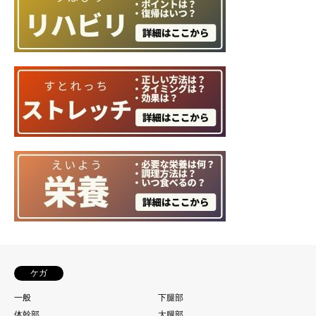
ケガ
一般
下腿部
体幹部
大腿部