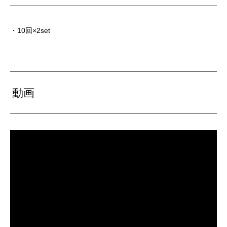
・10回×2set
動画