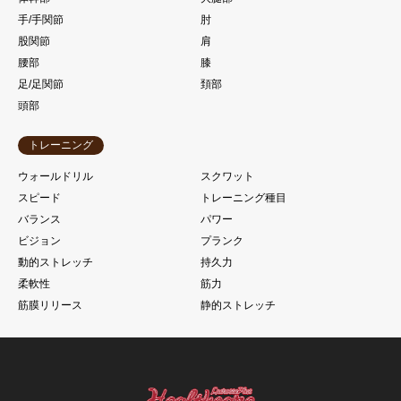
手/手関節
肘
股関節
肩
腰部
膝
足/足関節
頚部
頭部
トレーニング
ウォールドリル
スクワット
スピード
トレーニング種目
バランス
パワー
ビジョン
プランク
動的ストレッチ
持久力
柔軟性
筋力
筋膜リリース
静的ストレッチ