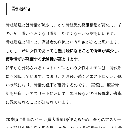
骨粗鬆症
骨粗鬆症とは骨量が減少し、かつ骨組織の微細構造が変化し、そ
のため、骨がもろくなり骨折しやすくなった状態をいいます。
骨粗鬆症と聞くと、高齢者の病気という印象があると思います。
しかし、若い女性であっても
無月経になることで骨量が減少し、
疲労骨折が発症する危険性が高まります
。
卵巣から分泌されるエストロゲンという女性ホルモンは、骨代謝
にも関係しています。つまり、無月経が続くとエストロゲンが低
い状態になり、骨量の低下が進行するのです。 実際に、疲労骨
折を発症したアスリートにおいて、無月経などの月経異常が高率
に認められることが知られています。
20歳頃に骨量のピーク(最大骨量)を迎えるため、多くのアスリー
トが競技生活を送る思春期～20代において月経異常などにより骨