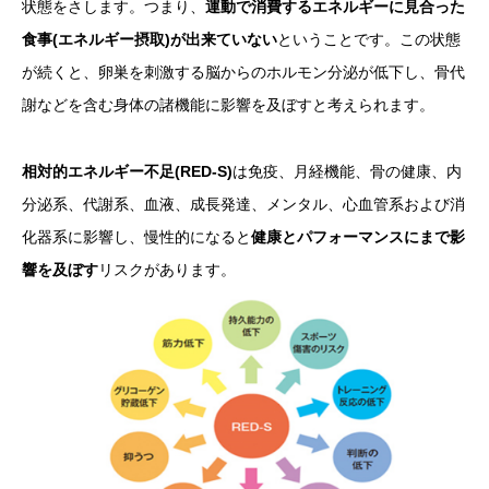
状態をさします。つまり、
運動で消費するエネルギーに見合った
食事(エネルギー摂取)が出来ていない
ということです。この状態
が続くと、卵巣を刺激する脳からのホルモン分泌が低下し、骨代
謝などを含む身体の諸機能に影響を及ぼすと考えられます。
相対的エネルギー不足(RED-S)
は免疫、月経機能、骨の健康、内
分泌系、代謝系、血液、成長発達、メンタル、心血管系および消
化器系に影響し、慢性的になると
健康とパフォーマンスにまで影
響を及ぼす
リスクがあります。