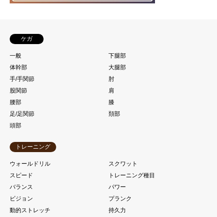
ケガ
一般
下腿部
体幹部
大腿部
手/手関節
肘
股関節
肩
腰部
膝
足/足関節
頚部
頭部
トレーニング
ウォールドリル
スクワット
スピード
トレーニング種目
バランス
パワー
ビジョン
プランク
動的ストレッチ
持久力