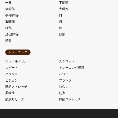
一般
下腿部
体幹部
大腿部
手/手関節
肘
股関節
肩
腰部
膝
足/足関節
頚部
頭部
トレーニング
ウォールドリル
スクワット
スピード
トレーニング種目
バランス
パワー
ビジョン
プランク
動的ストレッチ
持久力
柔軟性
筋力
筋膜リリース
静的ストレッチ