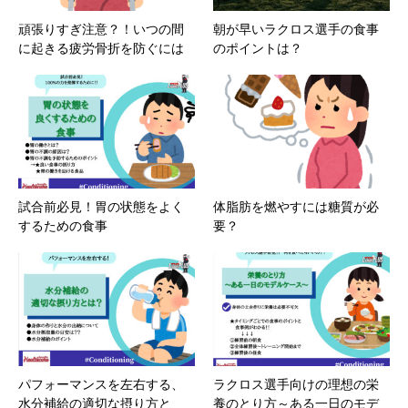
頑張りすぎ注意？！いつの間
朝が早いラクロス選手の食事
に起きる疲労骨折を防ぐには
のポイントは？
試合前必見！胃の状態をよく
体脂肪を燃やすには糖質が必
するための食事
要？
パフォーマンスを左右する、
ラクロス選手向けの理想の栄
水分補給の適切な摂り方と
養のとり方～ある一日のモデ