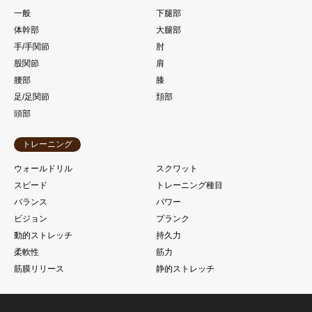
一般
下腿部
体幹部
大腿部
手/手関節
肘
股関節
肩
腰部
膝
足/足関節
頚部
頭部
トレーニング
ウォールドリル
スクワット
スピード
トレーニング種目
バランス
パワー
ビジョン
プランク
動的ストレッチ
持久力
柔軟性
筋力
筋膜リリース
静的ストレッチ