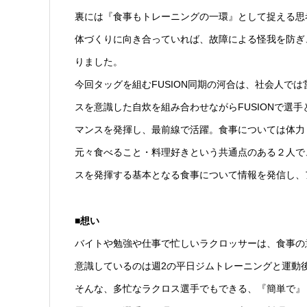
裏には『食事もトレーニングの一環』として捉える思
体づくりに向き合っていれば、故障による怪我を防ぎ
りました。
今回タッグを組むFUSION同期の河合は、社会人で
スを意識した自炊を組み合わせながらFUSIONで選
マンスを発揮し、最前線で活躍。食事については体力
元々食べること・料理好きという共通点のある２人で
スを発揮する基本となる食事について情報を発信し、
■想い
バイトや勉強や仕事で忙しいラクロッサーは、食事の
意識しているのは週2の平日ジムトレーニングと運動
そんな、多忙なラクロス選手でもできる、『簡単で』