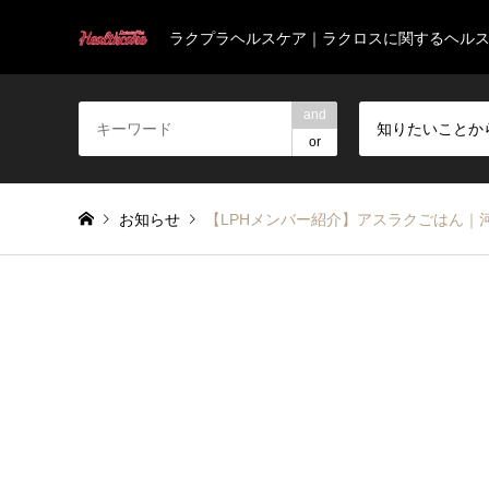
ラクプラヘルスケア｜ラクロスに関するヘル
and
知りたいことか
or
お知らせ
【LPHメンバー紹介】アスラクごはん｜河