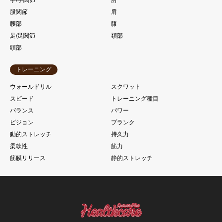
股関節
肩
腰部
膝
足/足関節
頚部
頭部
トレーニング
ウォールドリル
スクワット
スピード
トレーニング種目
バランス
パワー
ビジョン
プランク
動的ストレッチ
持久力
柔軟性
筋力
筋膜リリース
静的ストレッチ