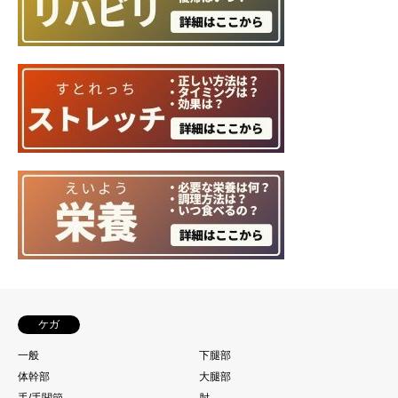
ケガ
一般
下腿部
体幹部
大腿部
手/手関節
肘