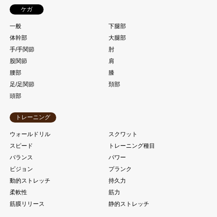
ケガ
一般
下腿部
体幹部
大腿部
手/手関節
肘
股関節
肩
腰部
膝
足/足関節
頚部
頭部
トレーニング
ウォールドリル
スクワット
スピード
トレーニング種目
バランス
パワー
ビジョン
プランク
動的ストレッチ
持久力
柔軟性
筋力
筋膜リリース
静的ストレッチ