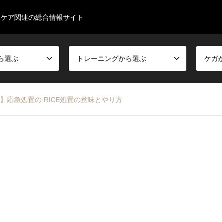
スケア関連の総合情報サイト
ら選ぶ
トレーニングから選ぶ
ケガ
!!】応急処置の RICE処置の意味とやり方