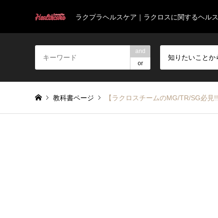
ラクプラヘルスケア｜ラクロスに関するヘル
and
知りたいことか
or
教科書ページ
【ラクロスチームのMG/TR/SG必見