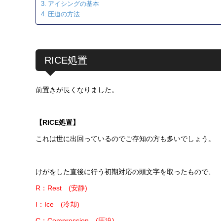
アイシングの基本
圧迫の方法
RICE処置
前置きが長くなりました。
【RICE処置】
これは世に出回っているのでご存知の方も多いでしょう。
けがをした直後に行う初期対応の頭文字を取ったもので、
R：Rest (安静)
I：Ice (冷却)
C：Compression (圧迫)