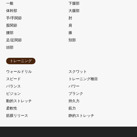
一般
下腿部
体幹部
大腿部
手/手関節
肘
股関節
肩
腰部
膝
足/足関節
頚部
頭部
トレーニング
ウォールドリル
スクワット
スピード
トレーニング種目
バランス
パワー
ビジョン
プランク
動的ストレッチ
持久力
柔軟性
筋力
筋膜リリース
静的ストレッチ